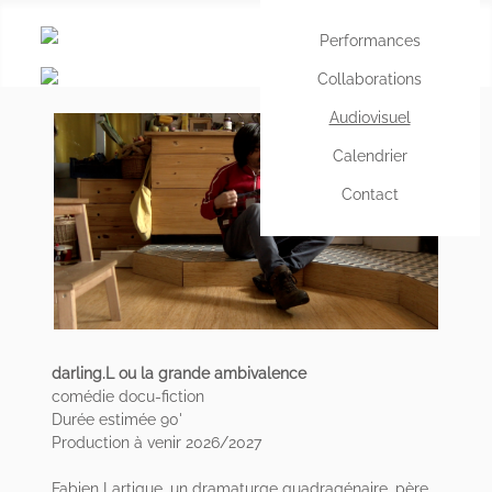
Performances
Sélec
Collaborations
Audiovisuel
Calendrier
Contact
darling.L ou la grande ambivalence
comédie docu-fiction
Durée estimée 90'
Production à venir 2026/2027
Fabien Lartigue, un dramaturge quadragénaire, père