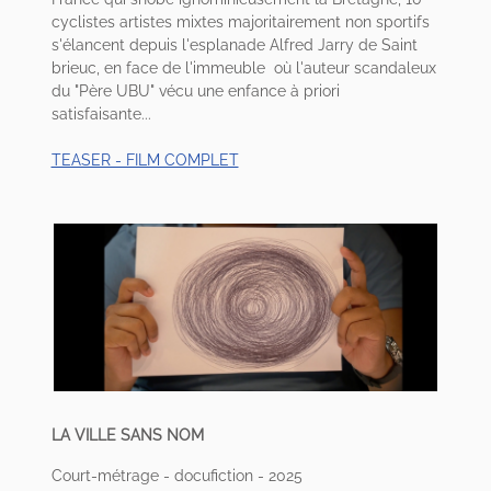
cyclistes artistes mixtes majoritairement non sportifs
s'élancent depuis l'esplanade Alfred Jarry de Saint
brieuc, en face de l'immeuble où l'auteur scandaleux
du "Père UBU" vécu une enfance à priori
satisfaisante...
TEASER - FILM COMPLET
LA VILLE SANS NOM
Court-métrage - docufiction - 2025