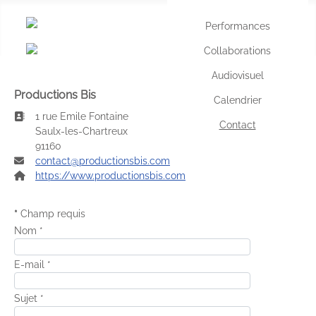
Performances
Sélec
Collaborations
Audiovisuel
Productions Bis
Calendrier
Adresse:
1 rue Emile Fontaine
Contact
Saulx-les-Chartreux
91160
E-mail:
contact@productionsbis.com
Site Web:
https://www.productionsbis.com
*
Champ requis
Nom
*
E-mail
*
Sujet
*